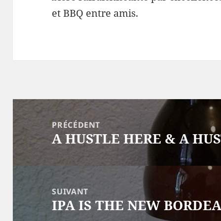
et BBQ entre amis.
Navigation
de
PRÉCÉDENT
A HUSTLE HERE & A HU
Article
l’article
précédent :
SUIVANT
IPA IS THE NEW BORDE
Article