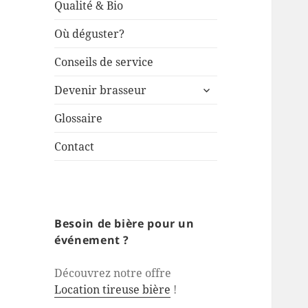
Qualité & Bio
Où déguster?
Conseils de service
ouvrir
Devenir brasseur
le
sous-
Glossaire
menu
Contact
Besoin de bière pour un
événement ?
Découvrez notre offre
Location tireuse bière
!